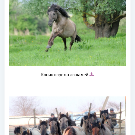
Коник порода лошадей