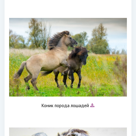
Коник порода лошадей