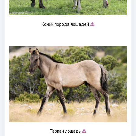
Коник порода лошадей
Тарпан лошадь