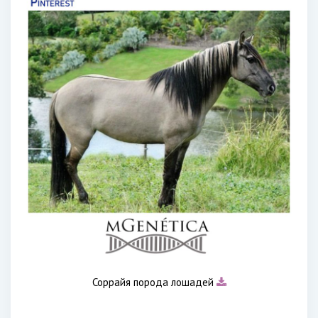
Соррайя порода лошадей