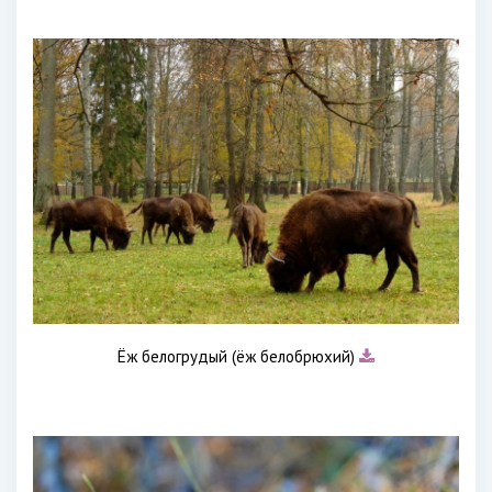
Ёж белогрудый (ёж белобрюхий)