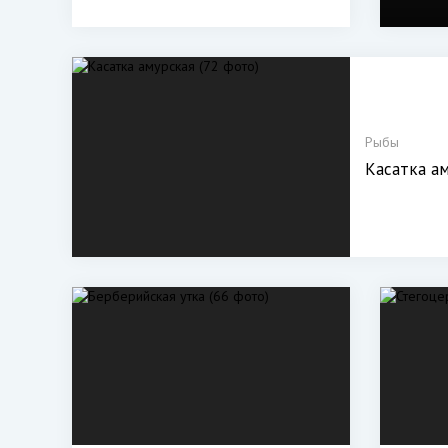
Рыбы
Касатка ам