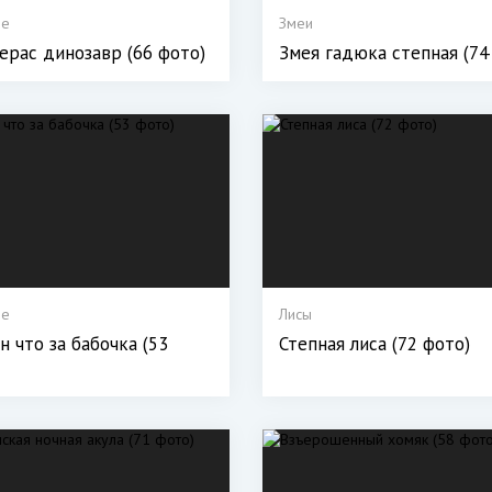
ые
Змеи
ерас динозавр (66 фото)
Змея гадюка степная (74
ые
Лисы
 что за бабочка (53
Степная лиса (72 фото)