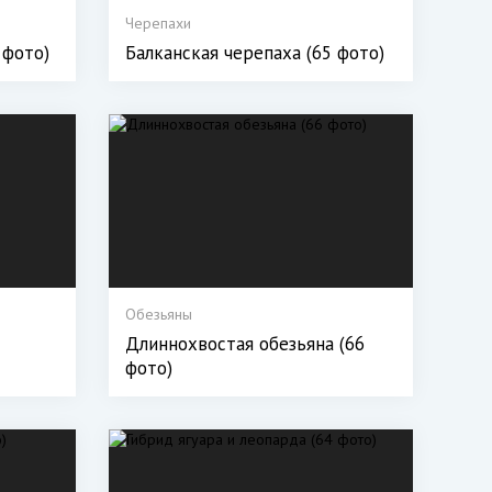
Черепахи
 фото)
Балканская черепаха (65 фото)
Обезьяны
Длиннохвостая обезьяна (66
фото)