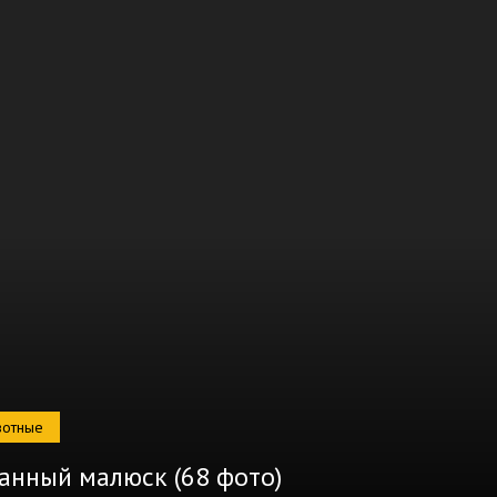
отные
анный малюск (68 фото)