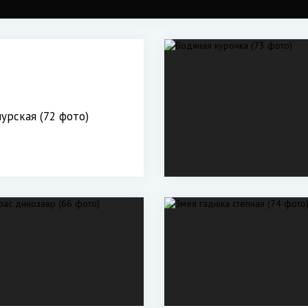
урская (72 фото)