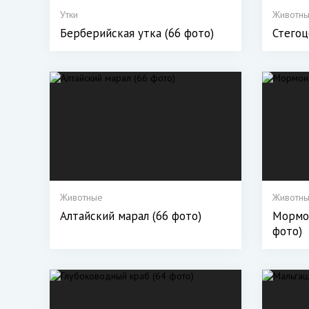
Утки
Животн
Берберийская утка (66 фото)
Стегоц
Животные
Животн
Алтайский марал (66 фото)
Мормон
фото)