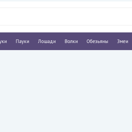
уки
Пауки
Лошади
Волки
Обезьяны
Змеи