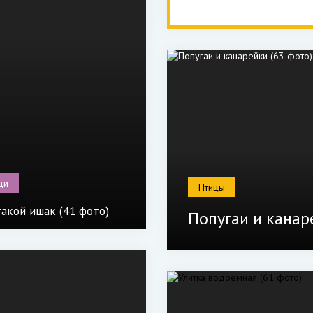
ди
Птицы
акой ишак (41 фото)
Попугаи и канар