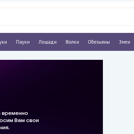
уки
Пауки
Лошади
Волки
Обезьяны
Змеи