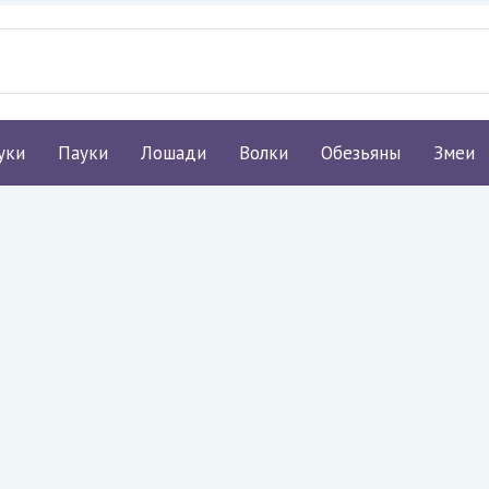
уки
Пауки
Лошади
Волки
Обезьяны
Змеи