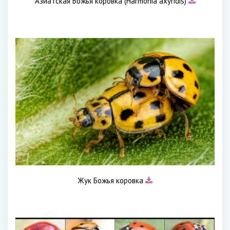
Азиатская Божья коровка (Harmonia axyridis)
Жук Божья коровка