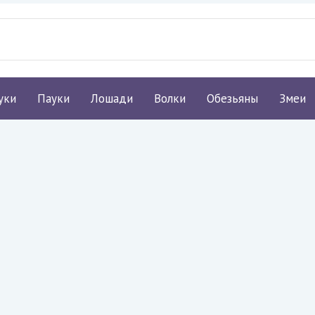
уки
Пауки
Лошади
Волки
Обезьяны
Змеи