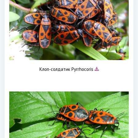
Клоп-солдатик Pyrrhocoris