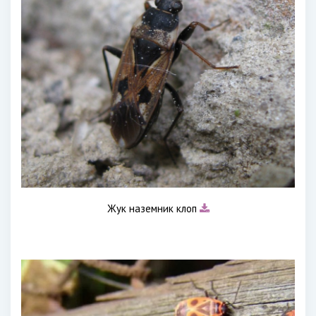
Жук наземник клоп