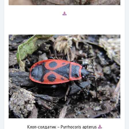
Клоп-солдатик – Pyrrhocoris apterus