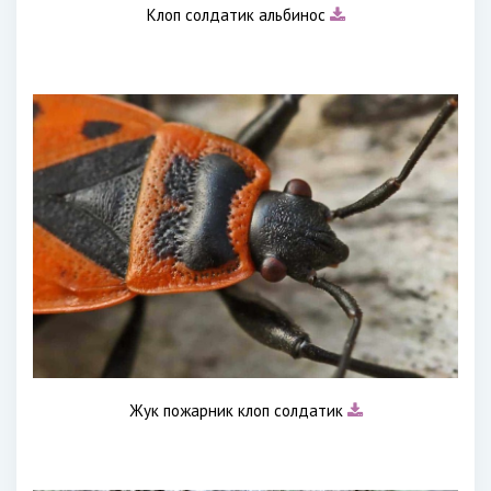
Клоп солдатик альбинос
Жук пожарник клоп солдатик