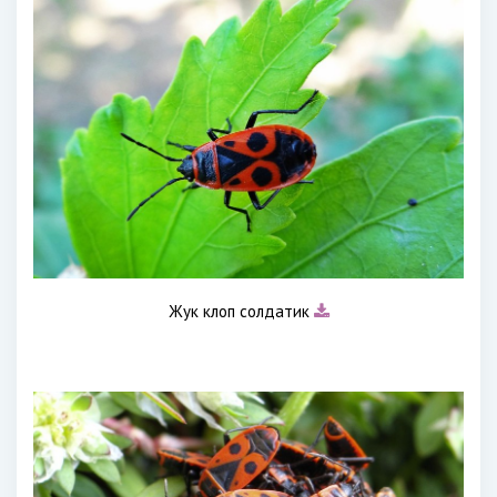
Жук клоп солдатик