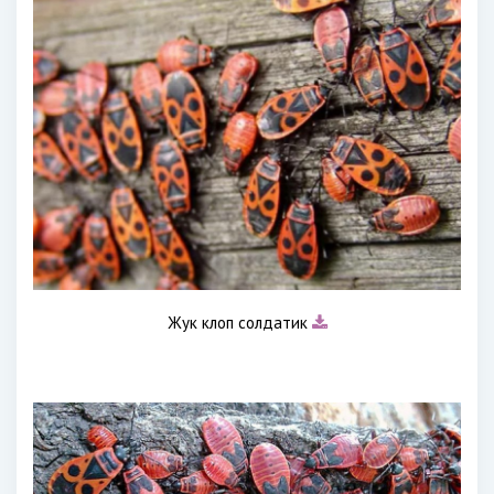
Жук клоп солдатик