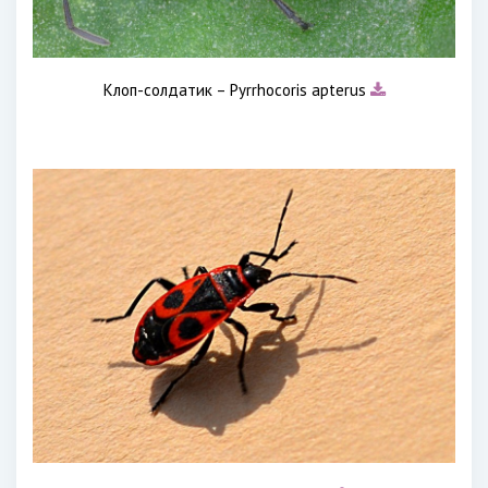
Клоп-солдатик – Pyrrhocoris apterus