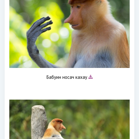
Бабуин носач кахау