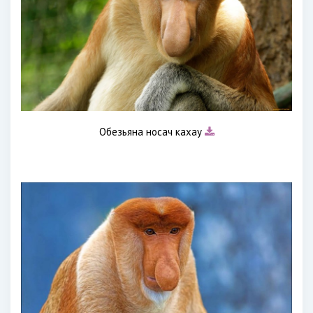
Обезьяна носач кахау