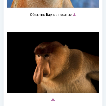
Обезьяны Барнео носатые