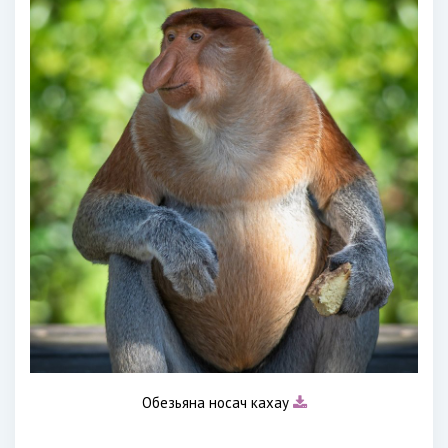
Обезьяна носач кахау