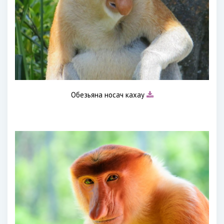
Обезьяна носач кахау