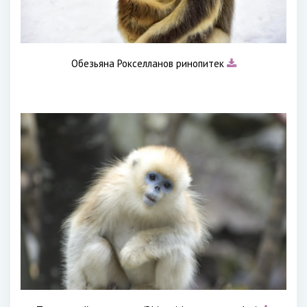
Обезьяна Рокселланов ринопитек