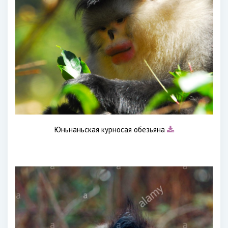
Юньнаньская курносая обезьяна