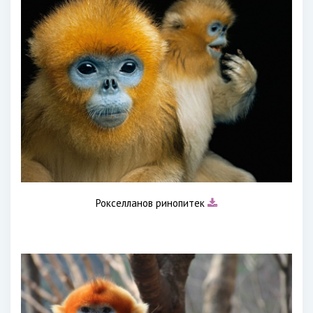
Рокселланов ринопитек