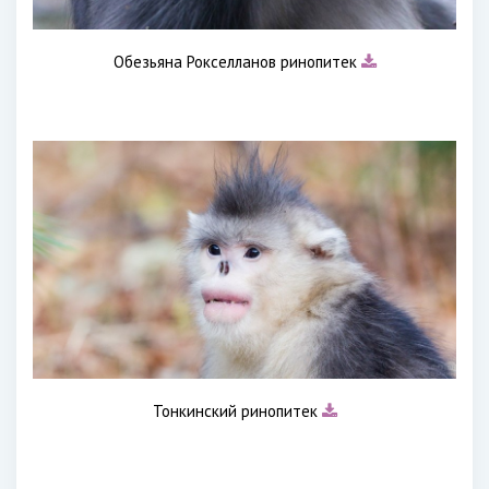
Обезьяна Рокселланов ринопитек
Тонкинский ринопитек