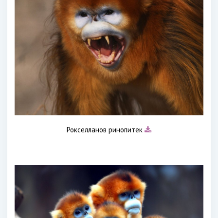
Рокселланов ринопитек