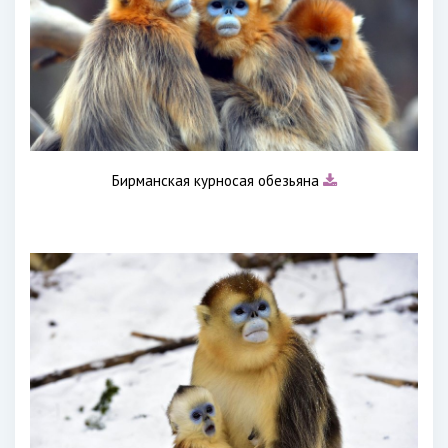
Бирманская курносая обезьяна