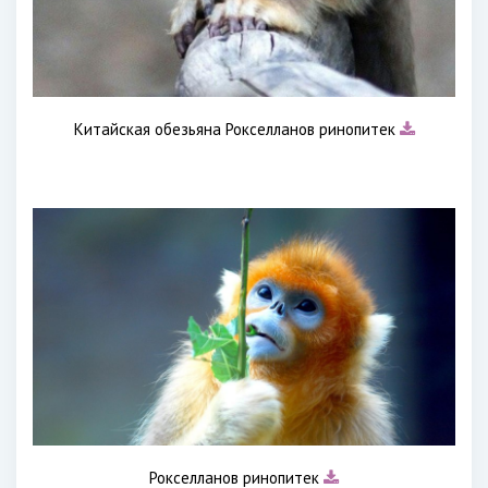
Китайская обезьяна Рокселланов ринопитек
Рокселланов ринопитек