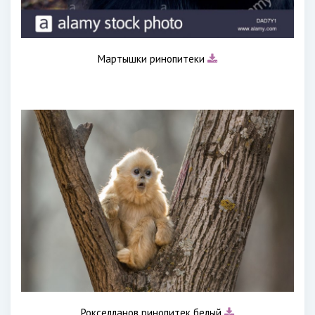
Мартышки ринопитеки
Рокселланов ринопитек белый