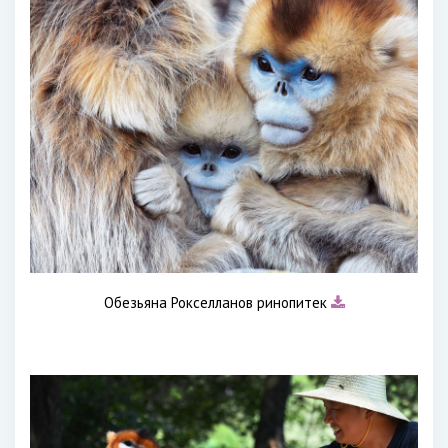
Обезьяна Рокселланов ринопитек