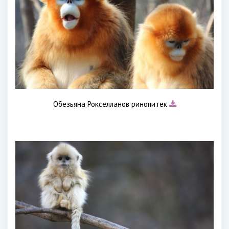
Обезьяна Рокселланов ринопитек