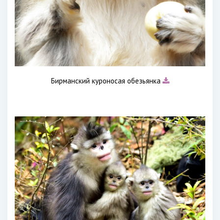
Бирманский куроносая обезьянка