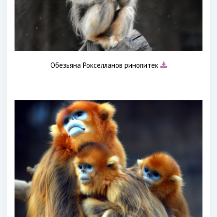
Обезьяна Рокселланов ринопитек