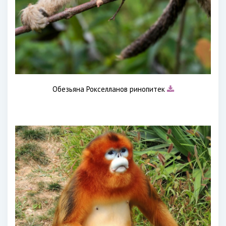
Обезьяна Рокселланов ринопитек