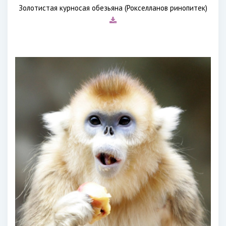
Золотистая курносая обезьяна (Рокселланов ринопитек)