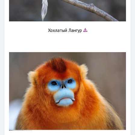
Хохлатый Лангур