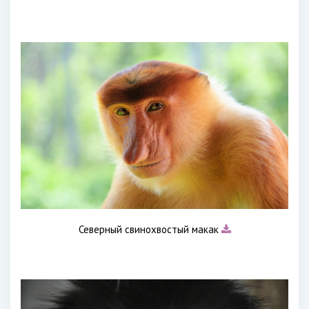
Северный свинохвостый макак