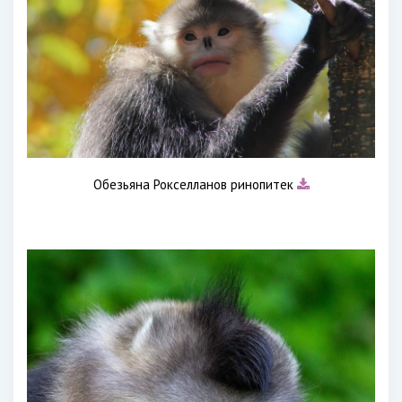
Обезьяна Рокселланов ринопитек