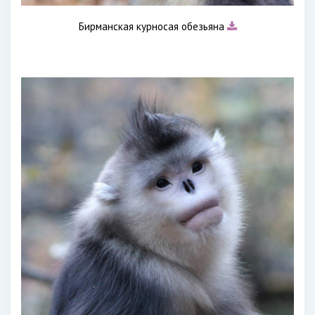
Бирманская курносая обезьяна