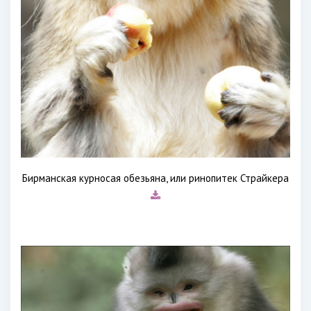
Бирманская курносая обезьяна, или ринопитек Страйкера