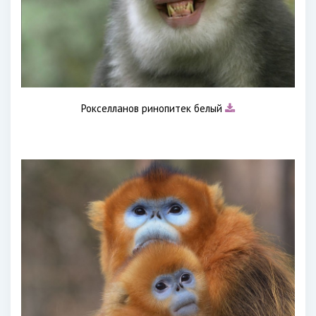
Рокселланов ринопитек белый