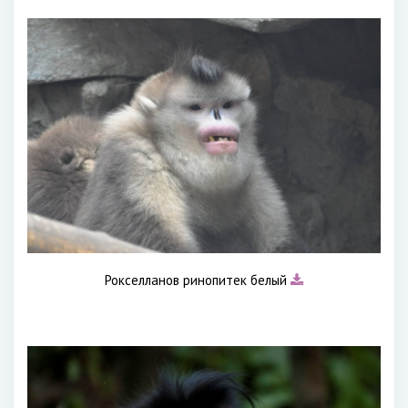
Рокселланов ринопитек белый