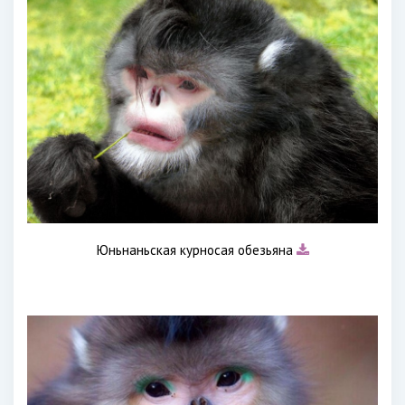
Юньнаньская курносая обезьяна