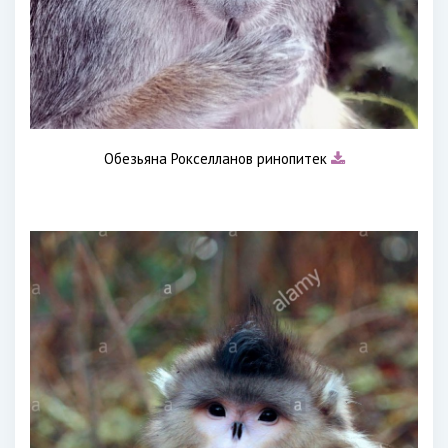
Обезьяна Рокселланов ринопитек