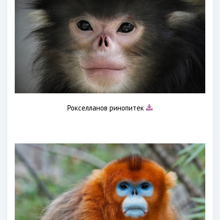
Рокселланов ринопитек