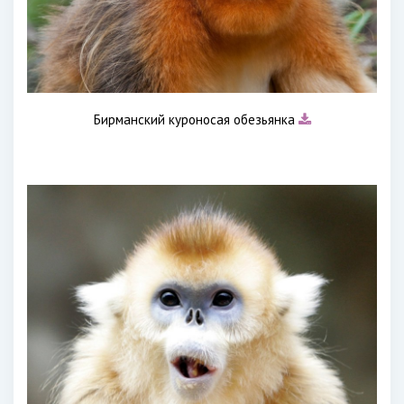
Бирманский куроносая обезьянка