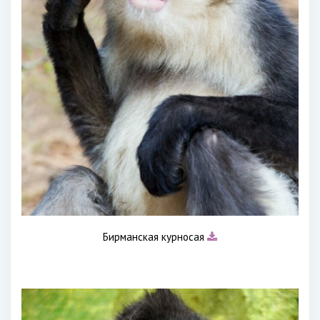
Бирманская курносая