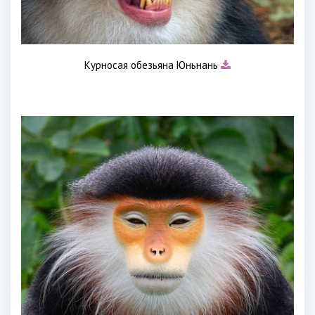
Курносая обезьяна Юньнань