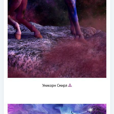
Уникорн Смирл