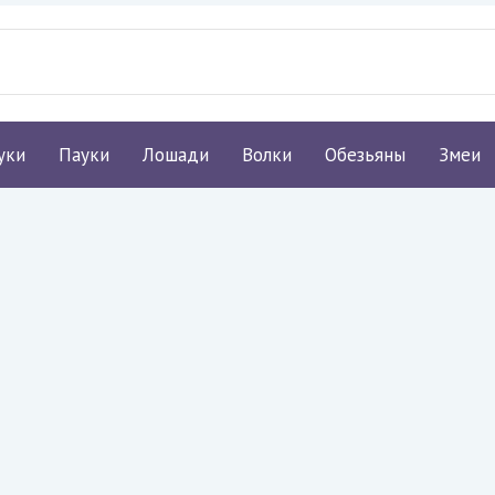
уки
Пауки
Лошади
Волки
Обезьяны
Змеи