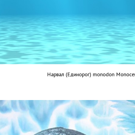
Нарвал (Единорог) monodon Monoce