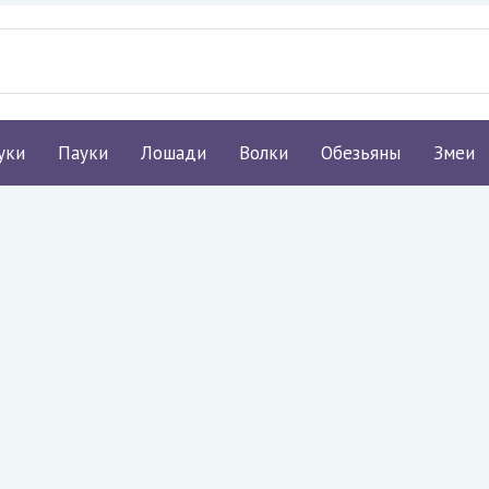
уки
Пауки
Лошади
Волки
Обезьяны
Змеи