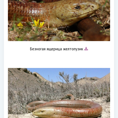
Безногая ящерица желтопузик