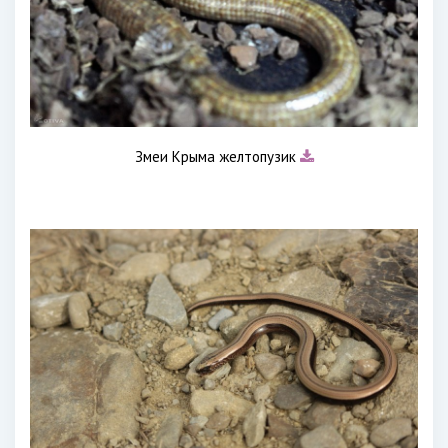
Змеи Крыма желтопузик