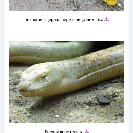
Безногая ящерица веретеница медянка
Ломкая веретеница