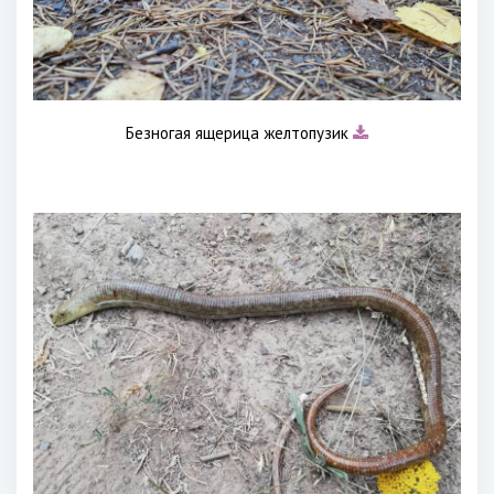
Безногая ящерица желтопузик