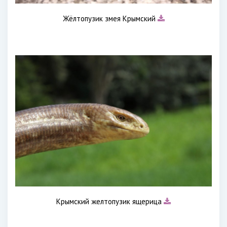
Жёлтопузик змея Крымский
Крымский желтопузик ящерица