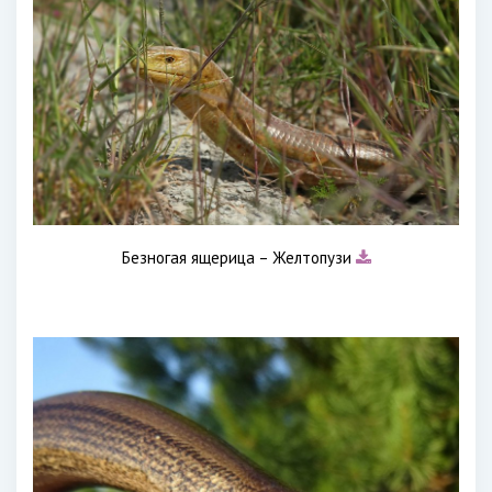
Безногая ящерица – Желтопузи