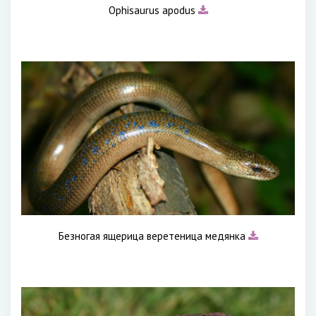
Ophisaurus apodus
Безногая ящерица веретеница медянка