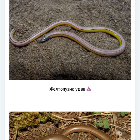
Желтопузик удав