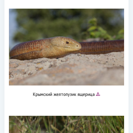
Крымский желтопузик ящерица