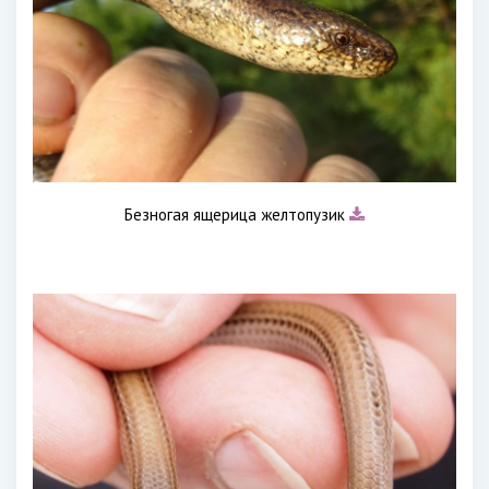
Безногая ящерица желтопузик