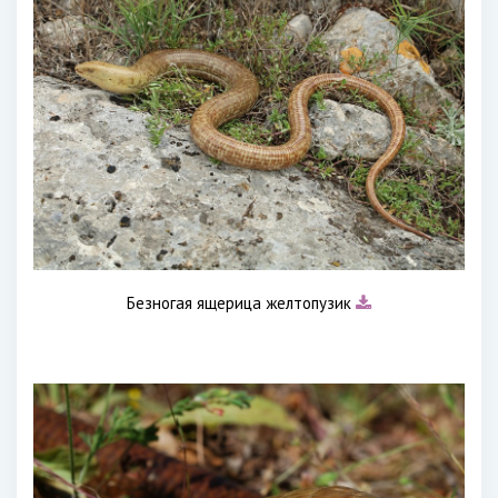
Безногая ящерица желтопузик