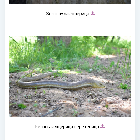
Желтопузик ящерица
Безногая ящерица веретеница