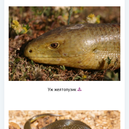
Уж желтопузик