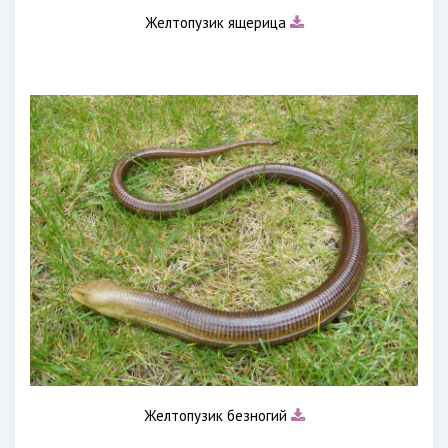
Желтопузик ящерица
Желтопузик безногий