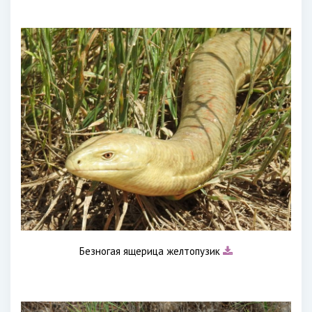
Безногая ящерица желтопузик