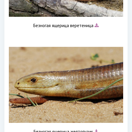
Безногая ящерица веретеница
Безногая ящерица желтопузик