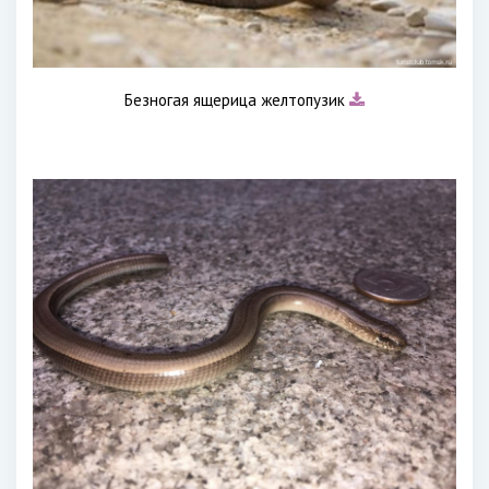
Безногая ящерица желтопузик