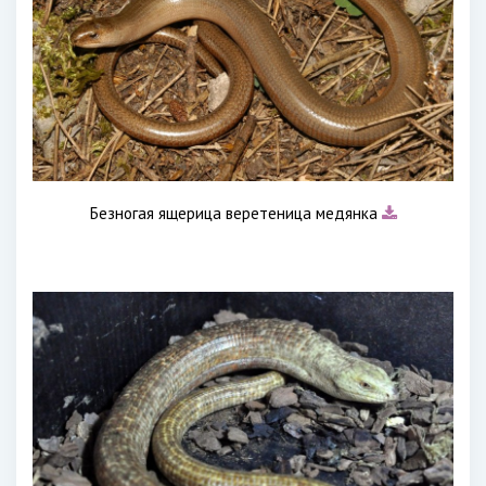
Безногая ящерица веретеница медянка