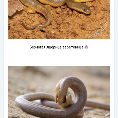
Безногая ящерица веретеница