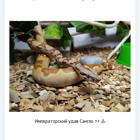
Императорский удав Сангло т+