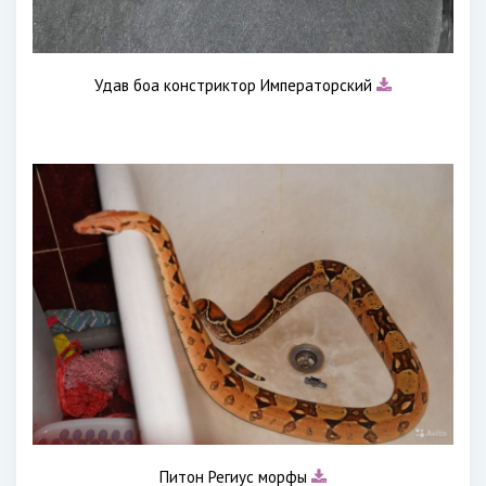
Удав боа констриктор Императорский
Питон Региус морфы