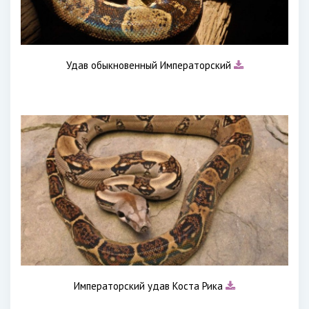
Удав обыкновенный Императорский
Императорский удав Коста Рика