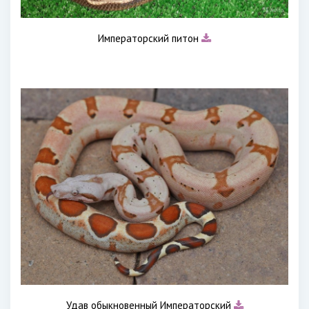
Императорский питон
Удав обыкновенный Императорский