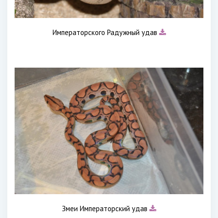
Императорского Радужный удав
Змеи Императорский удав