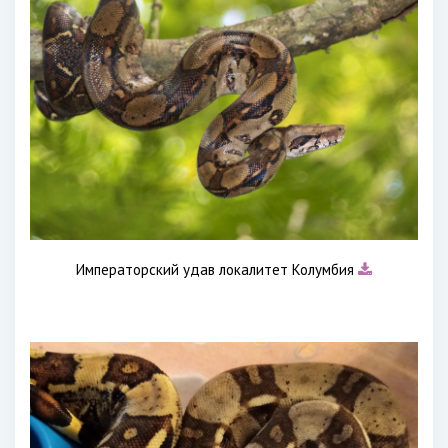
Императорский удав локалитет Колумбия