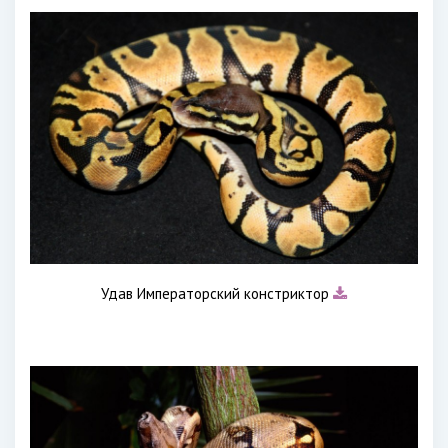
Удав Императорский констриктор