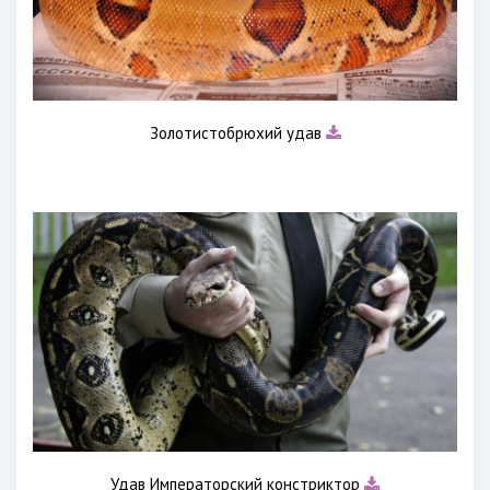
Золотистобрюхий удав
Удав Императорский констриктор