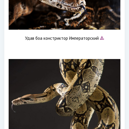
Удав боа констриктор Императорский