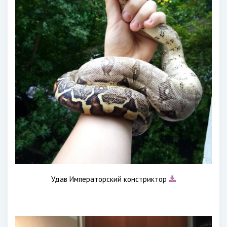
Удав Императорский констриктор