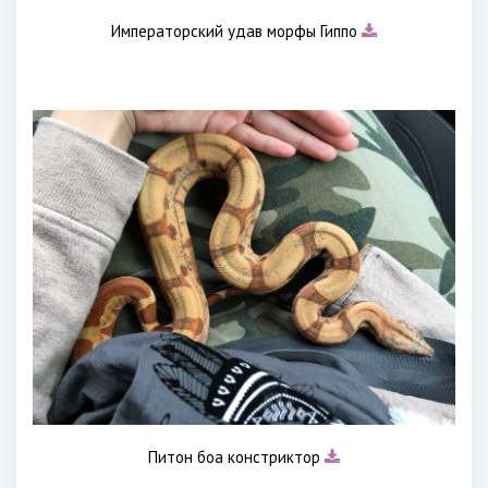
Императорский удав морфы Гиппо
Питон боа констриктор