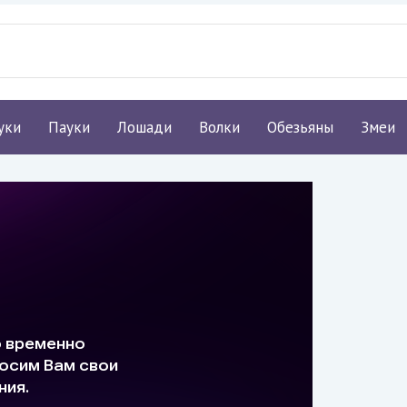
уки
Пауки
Лошади
Волки
Обезьяны
Змеи