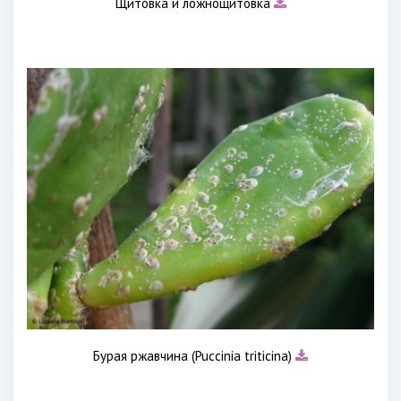
Щитовка и ложнощитовка
Бурая ржавчина (Puccinia triticina)