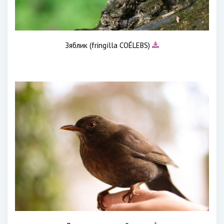
Зяблик (fringílla COÉLEBS)