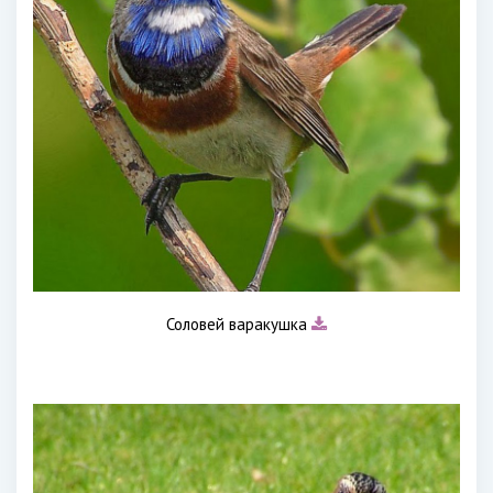
Соловей варакушка