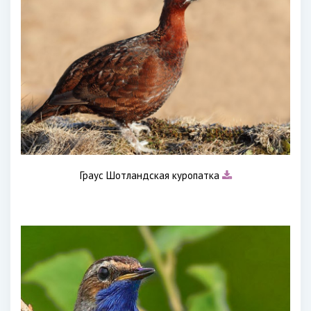
Граус Шотландская куропатка