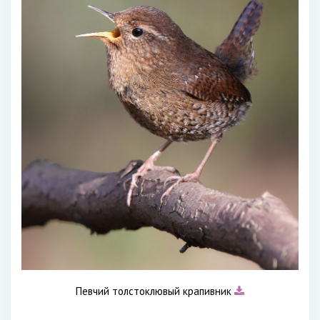
Певчий толстоклювый крапивник