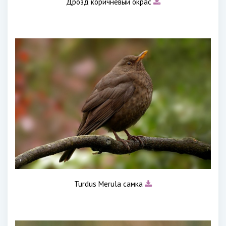
Дрозд коричневый окрас
Turdus Merula самка