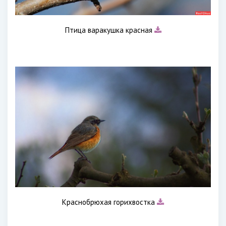
Птица варакушка красная
Краснобрюхая горихвостка