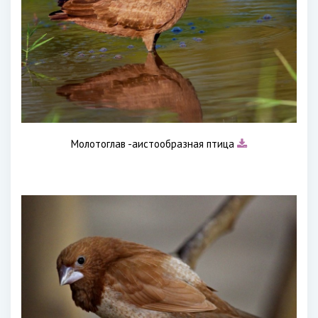
Молотоглав -аистообразная птица