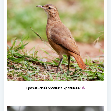
Бразильский органист крапивник