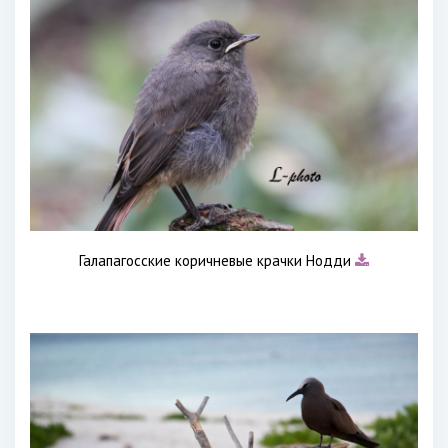
Галапагосские коричневые крачки Нодди