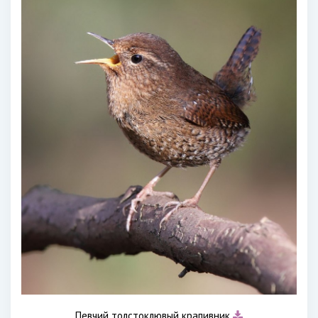
Певчий толстоклювый крапивник