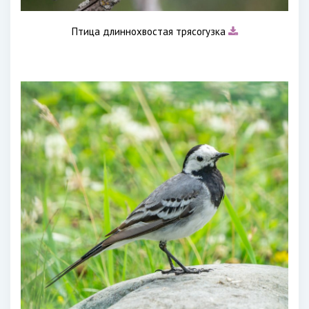
Птица длиннохвостая трясогузка