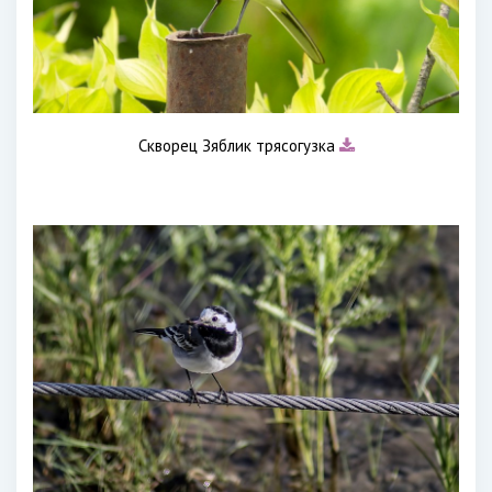
Скворец Зяблик трясогузка