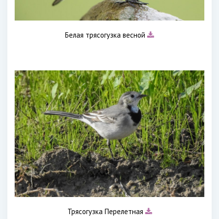
Белая трясогузка весной
Трясогузка Перелетная