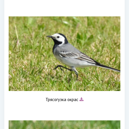
Трясогузка окрас