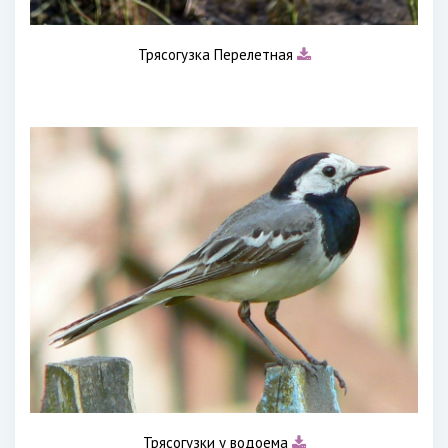
Трясогузка Перелетная
Трясогузки у водоема