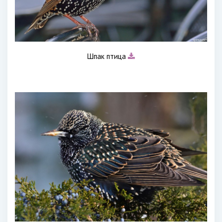
Шпак птица