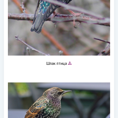
Шпак птица