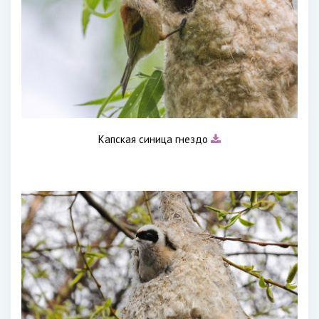
Капская синица гнездо