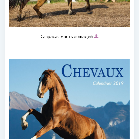
Саврасая масть лошадей