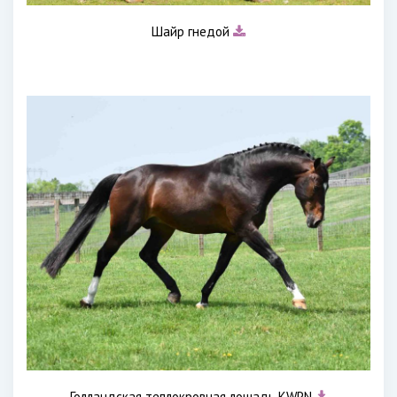
Шайр гнедой
Голландская теплокровная лошадь KWPN