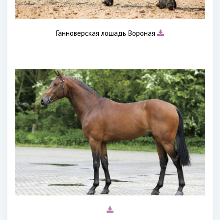
Ганноверская лошадь Вороная