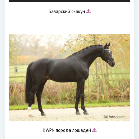
Баварский скакун
KWPN порода лошадей