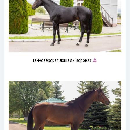
Ганноверская лошадь Вороная