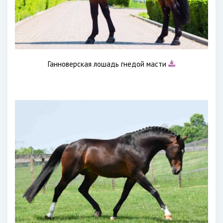
Ганноверская лошадь гнедой масти