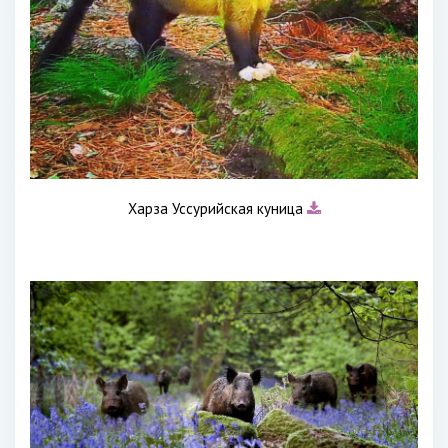
Харза Уссурийская куница