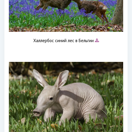
Халлербос синий лес в Бельгии