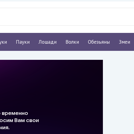
уки
Пауки
Лошади
Волки
Обезьяны
Змеи