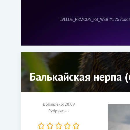
Балькайская нерпа (
Добавлено: 28.09
Рубрика: ---