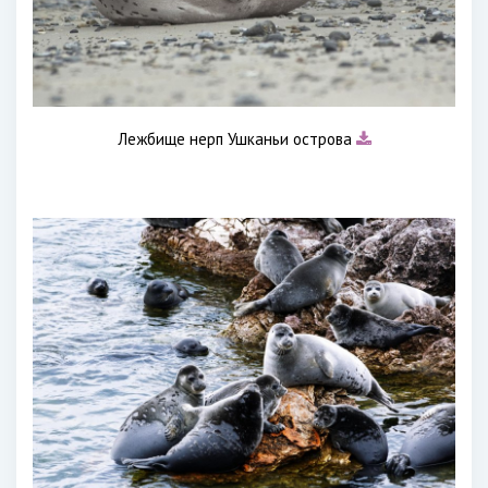
Лежбище нерп Ушканьи острова