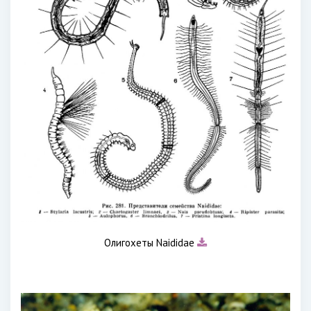
Олигохеты Naididae