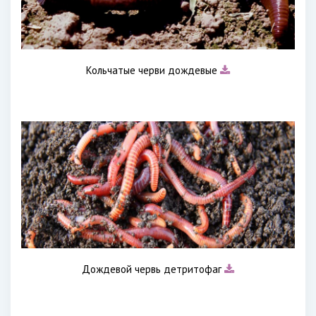
Кольчатые черви дождевые
Дождевой червь детритофаг