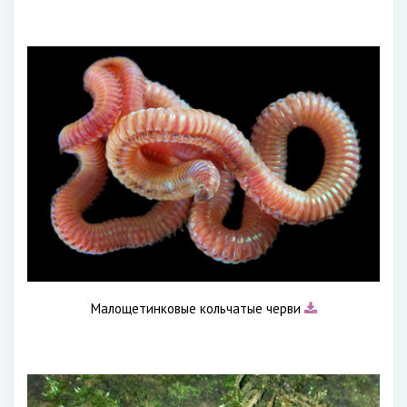
Малощетинковые кольчатые черви