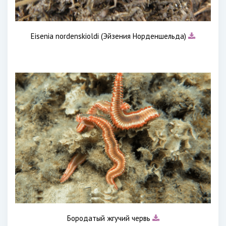
Eisenia nordenskioldi (Эйзения Норденшельда)
Бородатый жгучий червь