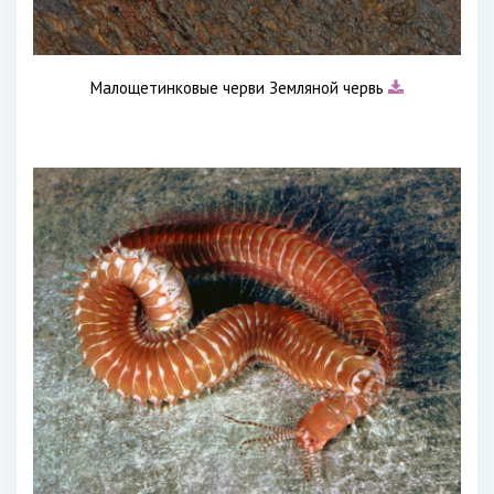
Малощетинковые черви Земляной червь