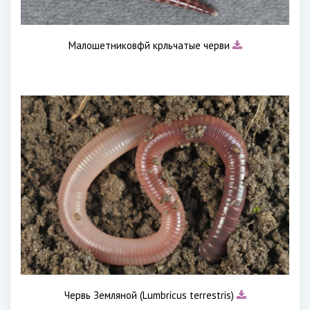
Малошетниковфй крльчатые черви
Червь Земляной (Lumbricus terrestris)