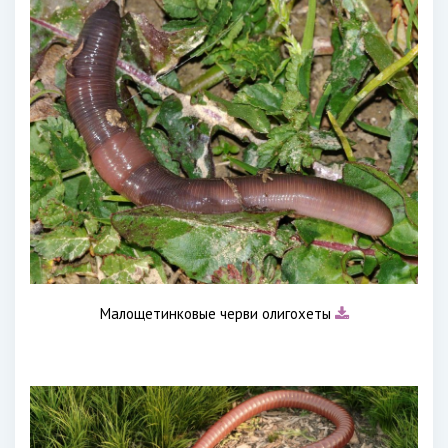
Малощетинковые черви олигохеты