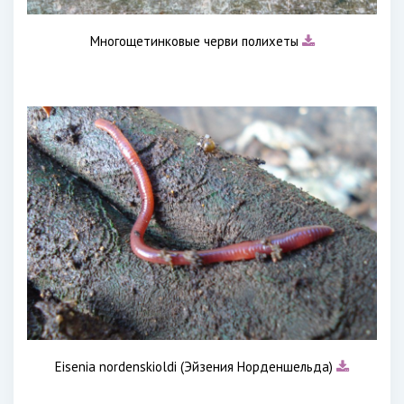
Многощетинковые черви полихеты
Eisenia nordenskioldi (Эйзения Норденшельда)