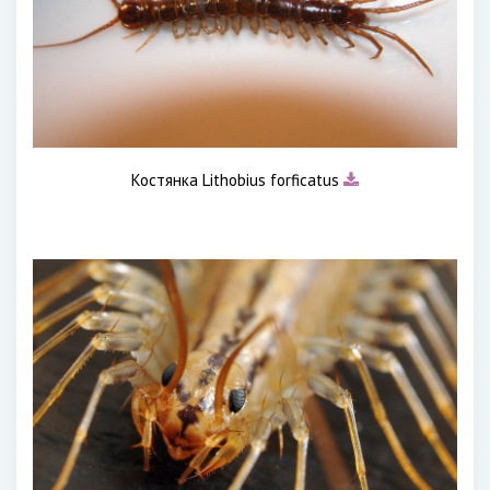
Костянка Lithobius forficatus