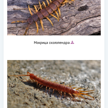
Мокрица сколопендра