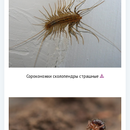
Сороконожки сколопендры страшные