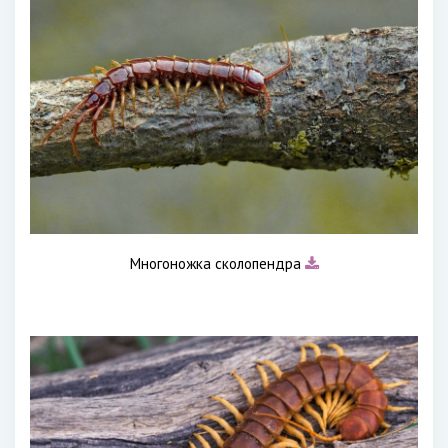
Многоножка сколопендра