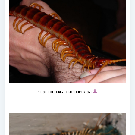
Сороконожка сколопендра