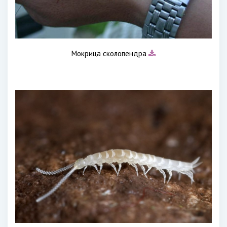
Мокрица сколопендра