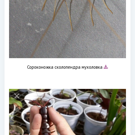
Сороконожка сколопендра мухоловка