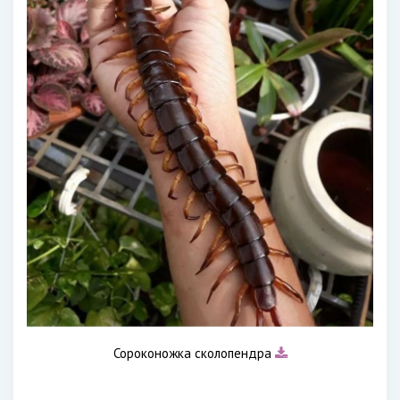
Сороконожка сколопендра