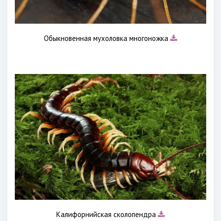
Обыкновенная мухоловка многоножка
Калифорнийская сколопендра