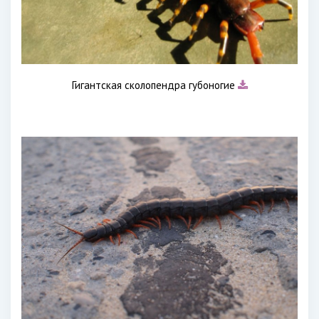
Гигантская сколопендра губоногие