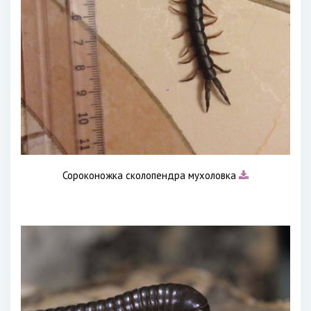
Сороконожка сколопендра мухоловка