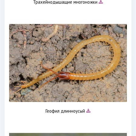
Трахейнодышащие многоножки
Геофил длинноусый