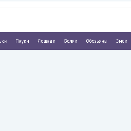
уки
Пауки
Лошади
Волки
Обезьяны
Змеи