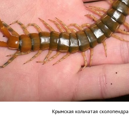
Крымская кольчатая сколопендр