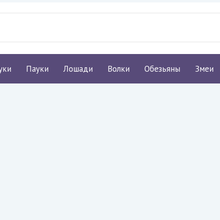
уки
Пауки
Лошади
Волки
Обезьяны
Змеи