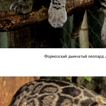
Формозский дымчатый леопард