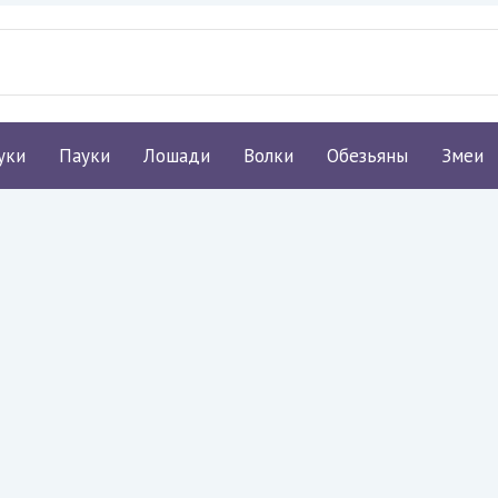
уки
Пауки
Лошади
Волки
Обезьяны
Змеи