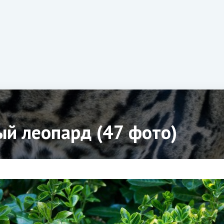
й леопард (47 фото)