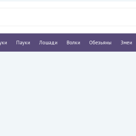
уки
Пауки
Лошади
Волки
Обезьяны
Змеи