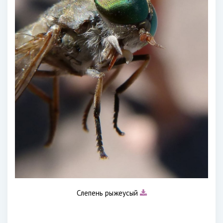
Слепень рыжеусый