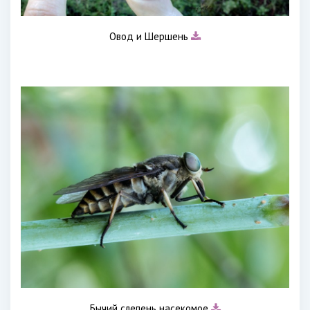
Овод и Шершень
Бычий слепень насекомое