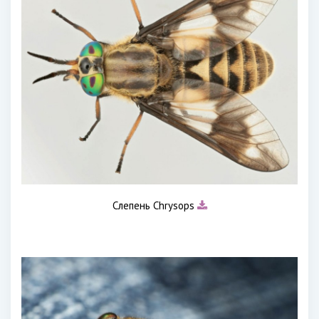
Слепень Chrysops