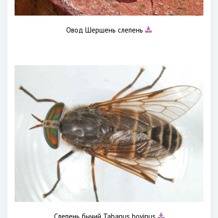
Овод Шершень слепень
Слепень бычий Tabanus bovinus