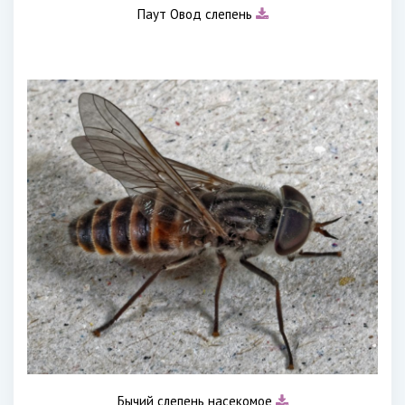
Паут Овод слепень
Бычий слепень насекомое