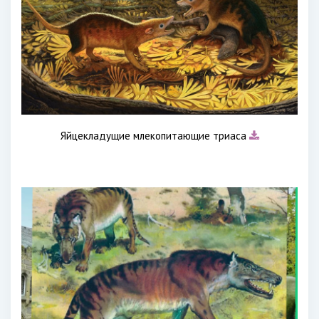
Яйцекладущие млекопитающие триаса