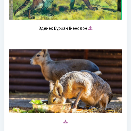
Зденек Буриан Гиенодон