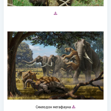
Смилодон мегафауна