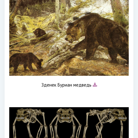
Зденек Буриан медведь