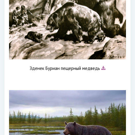
Зденек Буриан пещерный медведь