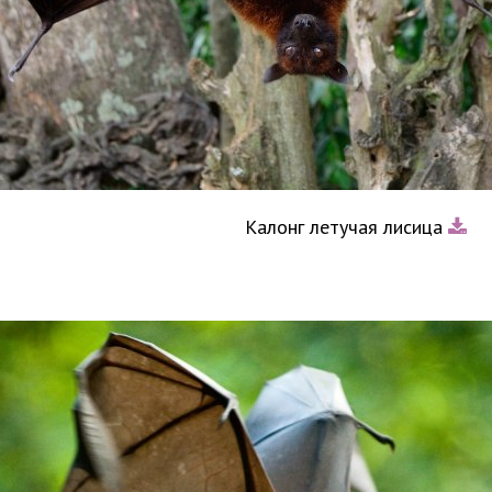
Калонг летучая лисица