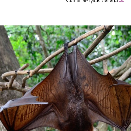
Калонг летучая лисица