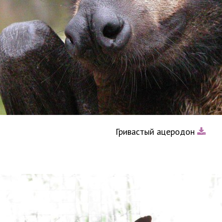
Гривастый ацеродон