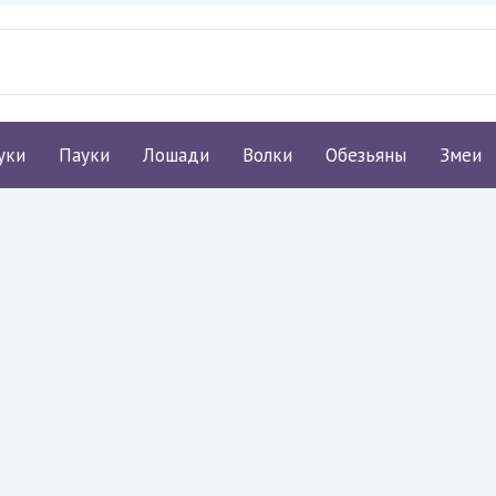
уки
Пауки
Лошади
Волки
Обезьяны
Змеи