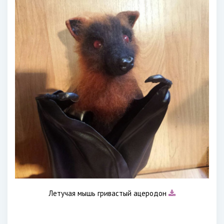
Летучая мышь гривастый ацеродон