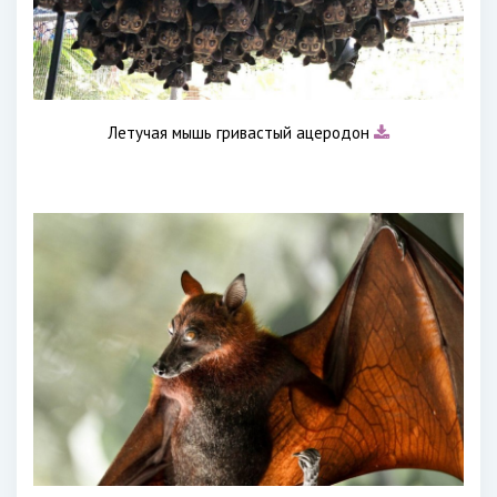
Летучая мышь гривастый ацеродон