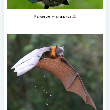
Калонг летучая лисица