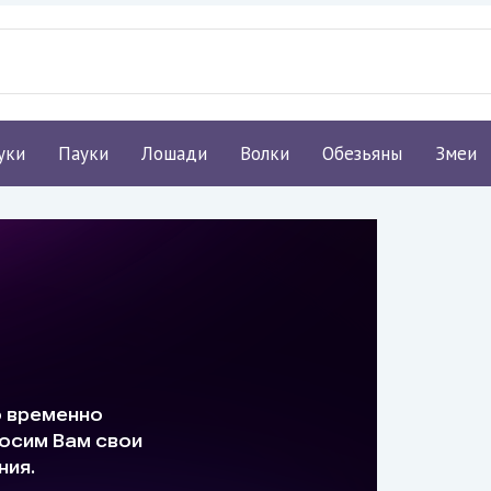
уки
Пауки
Лошади
Волки
Обезьяны
Змеи