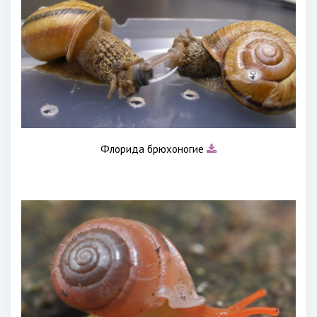
Флорида брюхоногие