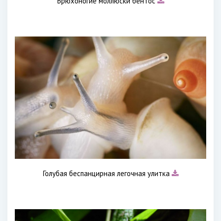
Брюхоногие моллюски бентос
Голубая беспанцирная легочная улитка