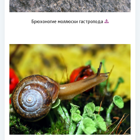
Брюхоногие моллюски гастропода