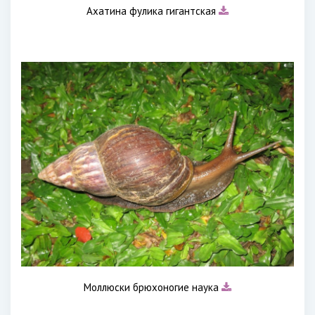
Ахатина фулика гигантская
Моллюски брюхоногие наука