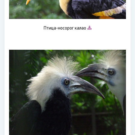
Птица-носорог калао