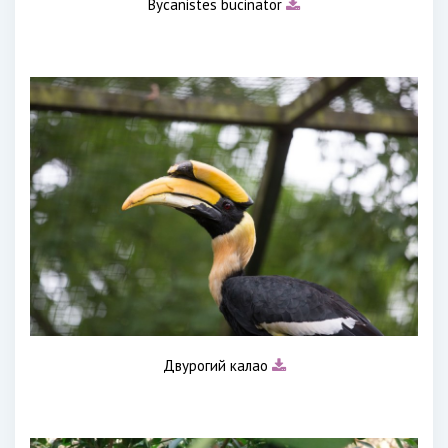
Bycanistes bucinator
Двурогий калао