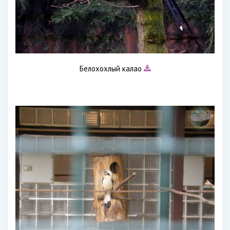
Белохохлый калао