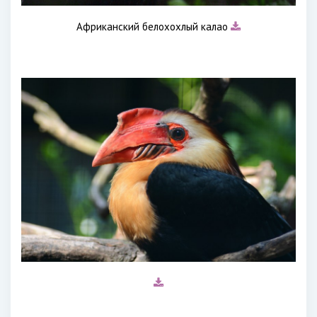
Африканский белохохлый калао