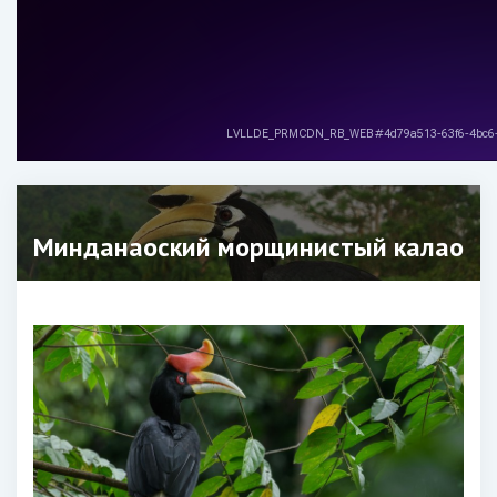
Минданаоский морщинистый калао