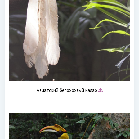
Азиатский белохохлый калао