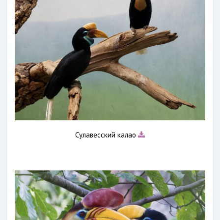
Сулавесский калао