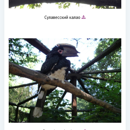
Сулавесский калао