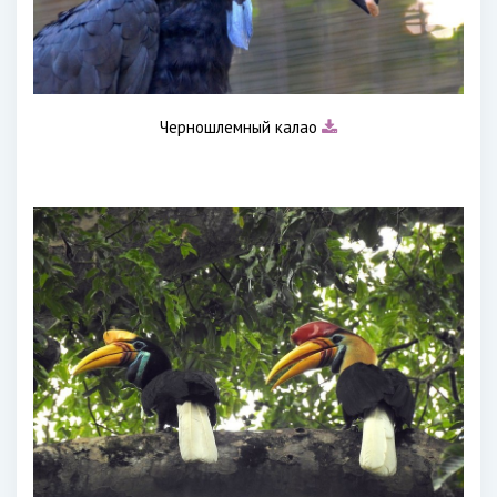
Черношлемный калао