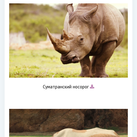
Суматранский носорог