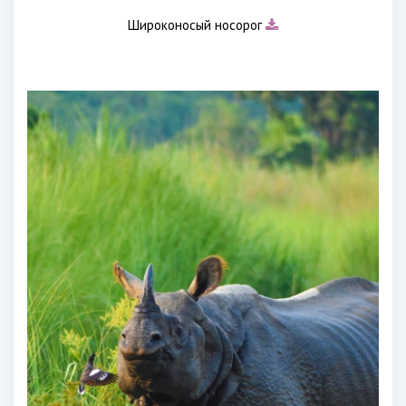
Широконосый носорог