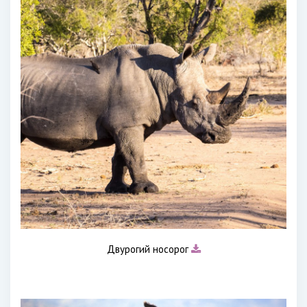
Двурогий носорог