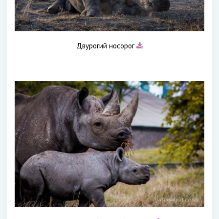
Двурогий носорог