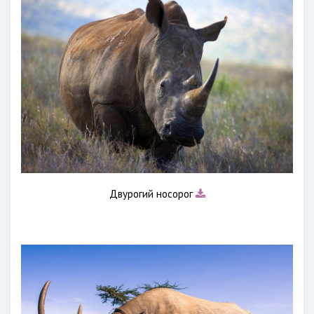
Двурогий носорог