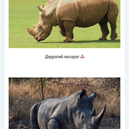
Двурогий носорог