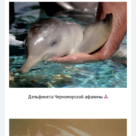
Дельфинята Черноморской афалины