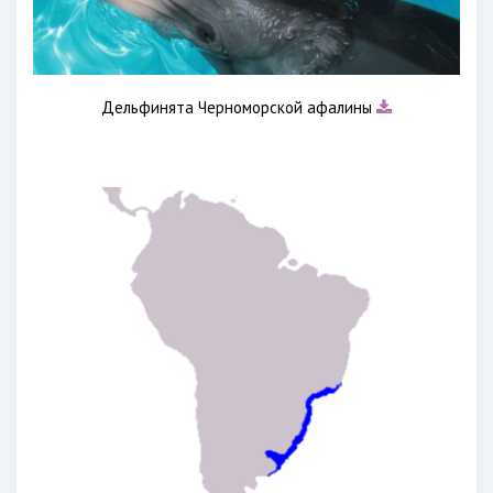
Дельфинята Черноморской афалины