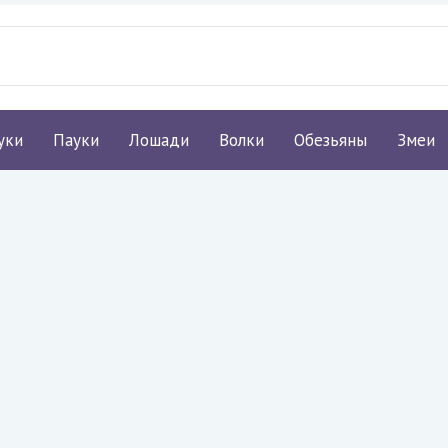
уки
Пауки
Лошади
Волки
Обезьяны
Змеи