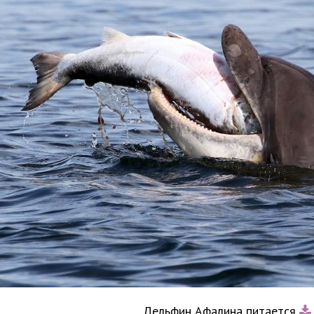
Дельфин Афалина питается