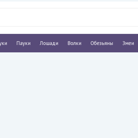
уки
Пауки
Лошади
Волки
Обезьяны
Змеи