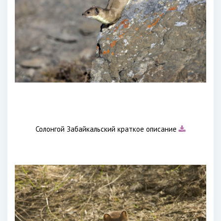
Солонгой Забайкальский краткое описание