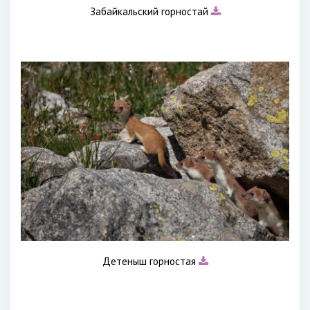
Забайкальский горностай
Детеныш горностая