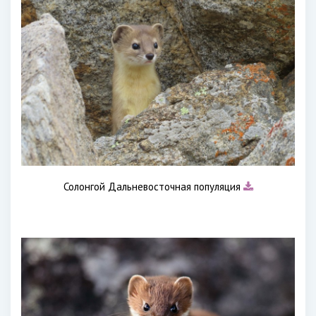
Солонгой Дальневосточная популяция