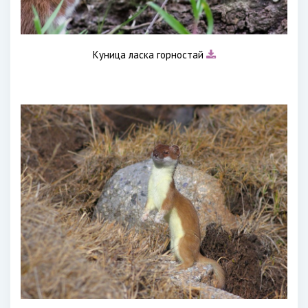
Куница ласка горностай