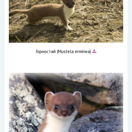
Горностай (Mustela erminea)