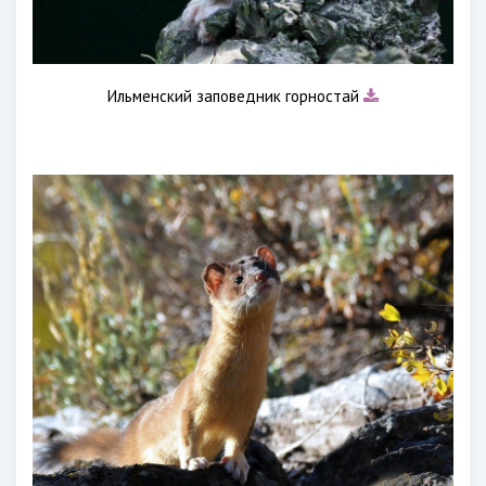
Ильменский заповедник горностай