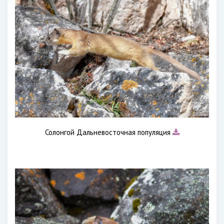
Солонгой Дальневосточная популяция