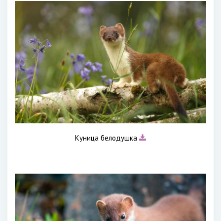
Куница белодушка