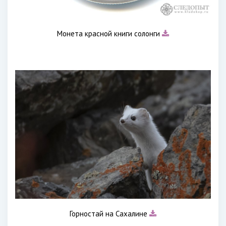
Монета красной книги солонги
Горностай на Сахалине