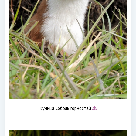
Куница Соболь горностай