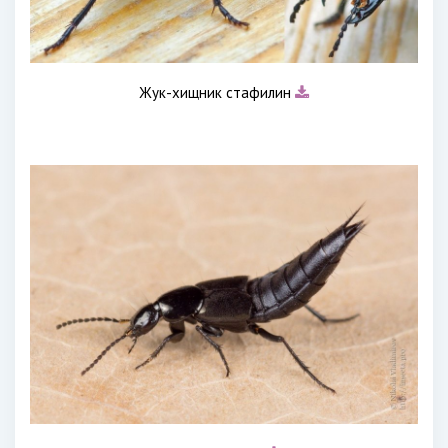
Жук-хищник стафилин