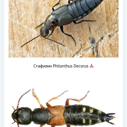
Стафилин Philonthus Decorus