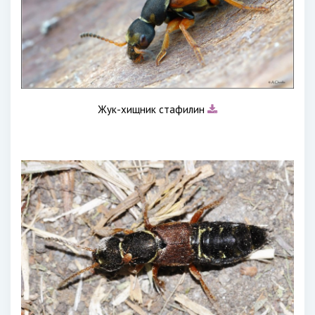
Жук-хищник стафилин