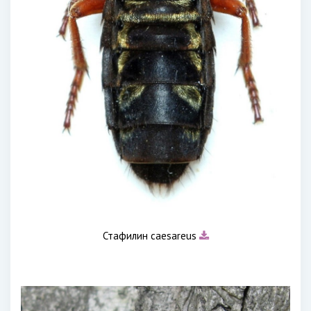
Стафилин caesareus