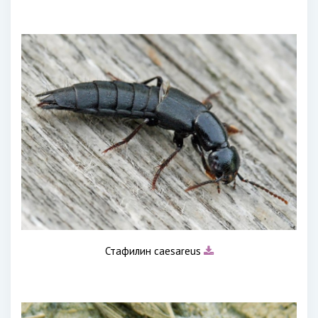
Стафилин caesareus