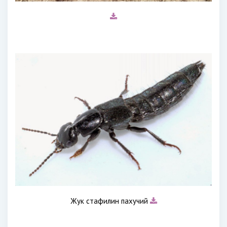
Жук стафилин пахучий