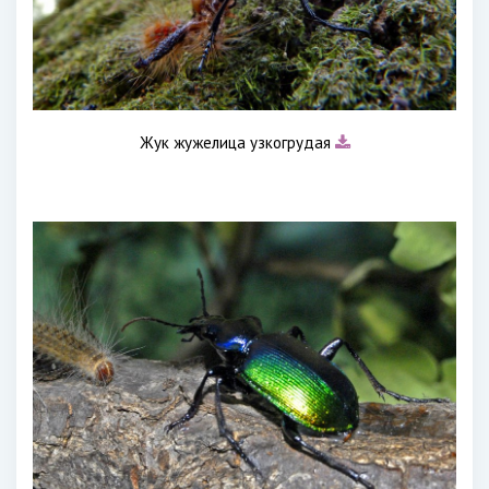
Жук жужелица узкогрудая