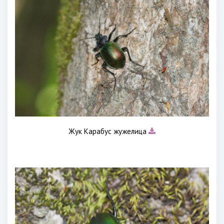
Жук Карабус жужелица