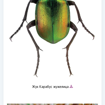
Жук Карабус жужелица