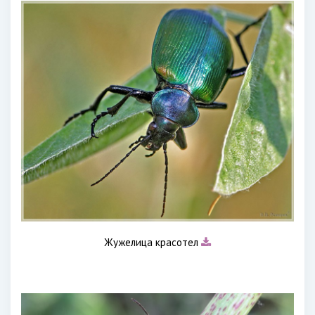
Жужелица красотел