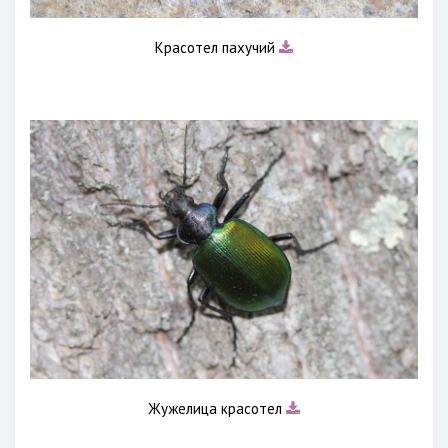
Красотел пахучий
Жужелица красотел